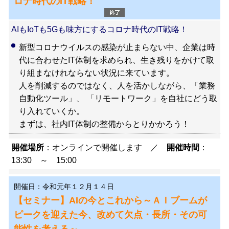
ロナ時代のIT戦略！
AIもIoTも5Gも味方にするコロナ時代のIT戦略！
新型コロナウイルスの感染が止まらない中、企業は時
代に合わせたIT体制を求められ、生き残りをかけて取
り組まなけれならない状況に来ています。
人を削減するのではなく、人を活かしながら、「業務
自動化ツール」、 「リモートワーク」を自社にどう取
り入れていくか。
まずは、社内IT体制の整備からとりかかろう！
開催場所
：オンラインで開催します ／
開催時間
：
13:30 ～ 15:00
開催日：令和元年１２月１４日
【セミナー】AIの今とこれから～ＡＩブームが
ピークを迎えた今、改めて欠点・長所・その可