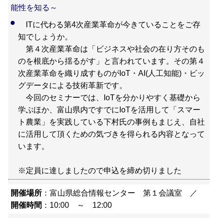
能性を知る～
ITに代わる第4次産業革命が今きていることをご存
知でしょうか。
第４次産業革命は「ビジネスや社会の在り方そのも
のを根底から揺るがす」と言われています。その第４
次産業革命を織り成すものがIoT・AI(人工知能)・ビッ
グデータによる技術革新です。
今回のセミナーでは、IoTを分かりやすく基礎から
学ぶほか、富山県内ですでにIoTを活用して「スマー
ト農業」を実践している下村氏の事例もまじえ、自社
に活用して頂くための気づきを得られる内容となって
います。
※定員に達しましたので申込を締め切りました
開催場所
：富山県総合情報センター 第１会議室 ／
開催時間
：10:00 ～ 12:00