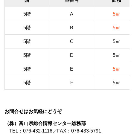
階
室番号
面積
5階
A
5㎡
5階
B
5㎡
5階
C
5㎡
5階
D
5㎡
5階
E
5㎡
5階
F
5㎡
お問合せはお気軽にどうぞ
（株）富山県総合情報センター総務部
TEL：076-432-1116／FAX：076-433-5791