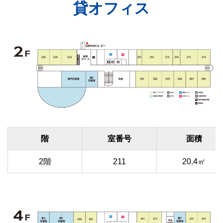
貸オフィス
階
室番号
面積
2階
211
20.4㎡